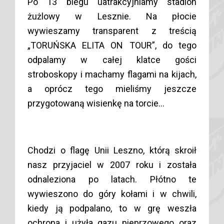
Po 13 biegu uatrakcyjniamy stadion
żużlowy w Lesznie. Na płocie
wywieszamy transparent z treścią
„TORUŃSKA ELITA ON TOUR”, do tego
odpalamy w całej klatce gości
stroboskopy i machamy flagami na kijach,
a oprócz tego mieliśmy jeszcze
przygotowaną wisienkę na torcie…
Chodzi o flagę Unii Leszno, którą skroił
nasz przyjaciel w 2007 roku i została
odnaleziona po latach. Płótno te
wywieszono do góry kołami i w chwili,
kiedy ją podpalano, to w grę weszła
ochrona i użyła gazu pieprzowego oraz