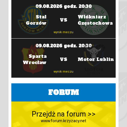
09.08.2026 godz. 20:30
zów
Stal
Włókniarz
W
VS
Gorzów
Częstochowa
Czę
wynik meczu
09.08.2026 godz. 20:30
oruń
Sparta
VS
Motor Lublin
Wrocław
wynik meczu
FORUM
Przejdż na forum >>
www.forum.krzyzacy.net