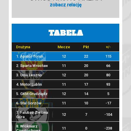
zobacz relację
TABELA
Drużyna
Mecze
Pkt
+/-
1. Apator Toruń
12
22
115
2. Sparta Wrocław
11
20
66
3. Unia Leszno
12
20
80
4. Motor Lublin
11
17
93
5. GKM Grudziądz
12
14
5
6. Stal Gorzów
11
10
-17
7. Falubaz Zielona
12
7
-104
Góra
8. Włókniarz
11
0
-238
Częstochowa