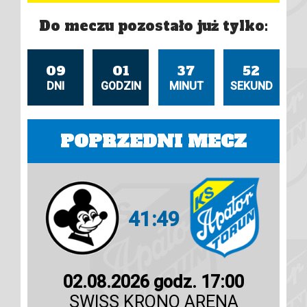
Do meczu pozostało już tylko:
09
01
37
50
DNI
GODZIN
MINUT
SEKUND
POPRZEDNI MECZ
41:49
02.08.2026 godz. 17:00
SWISS KRONO ARENA