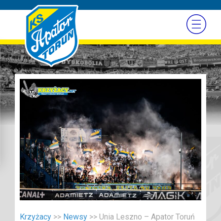
Krzyżacy
>>
Newsy
>>
Unia Leszno – Apator Toruń