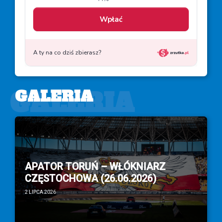
GALERIA
GALERIA
APATOR TORUŃ – WŁÓKNIARZ
CZĘSTOCHOWA (26.06.2026)
2 LIPCA 2026