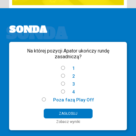
SONDA
SONDA
Na której pozycji Apator ukończy rundę
zasadniczą?
1
2
3
4
Poza fazą Play Off
Zobacz wyniki