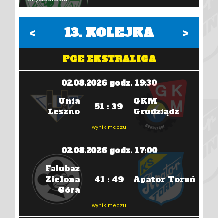
<
13
. KOLEJKA
>
PGE EKSTRALIGA
02.08.2026 godz. 19:30
Unia
GKM
51 : 39
óra
Leszno
Grudziądz
wynik meczu
02.08.2026 godz. 17:00
Falubaz
Zielona
41 : 49
Apator Toruń
Góra
wynik meczu