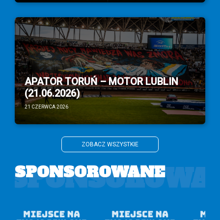
APATOR TORUŃ – MOTOR LUBLIN
(21.06.2026)
21 CZERWCA 2026
ZOBACZ WSZYSTKIE
SPONSOROWA
SPONSOROWANE