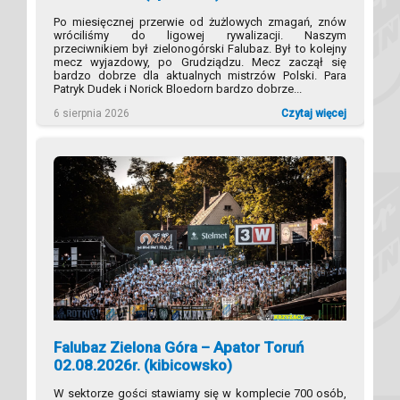
Po miesięcznej przerwie od żużlowych zmagań, znów
wróciliśmy do ligowej rywalizacji. Naszym
przeciwnikiem był zielonogórski Falubaz. Był to kolejny
mecz wyjazdowy, po Grudziądzu. Mecz zaczął się
bardzo dobrze dla aktualnych mistrzów Polski. Para
Patryk Dudek i Norick Bloedorn bardzo dobrze...
6 sierpnia 2026
Czytaj więcej
Falubaz Zielona Góra – Apator Toruń
02.08.2026r. (kibicowsko)
W sektorze gości stawiamy się w komplecie 700 osób,