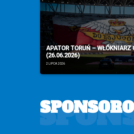
APATOR TORUŃ – WŁÓKNIARZ
(26.06.2026)
2 LIPCA 2026
SPON
SPONSOR