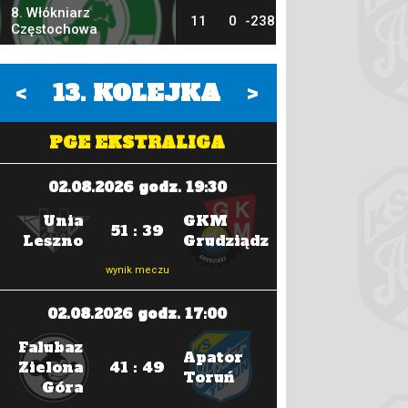
8. Włókniarz
11
0
-238
Częstochowa
<
13
. KOLEJKA
>
PGE EKSTRALIGA
02.08.2026 godz. 19:30
14.08.202
Unia
GKM
Motor
51 : 39
Leszno
Grudziądz
Lublin
wynik meczu
wyni
02.08.2026 godz. 17:00
14.08.202
Falubaz
Falubaz
Apator
Zielona
41 : 49
Zielona
Toruń
Góra
Góra