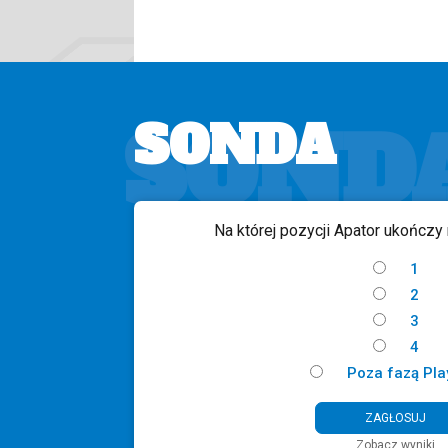
SOND
SONDA
Na której pozycji Apator ukończy
1
2
3
4
Poza fazą Pla
Zobacz wyniki