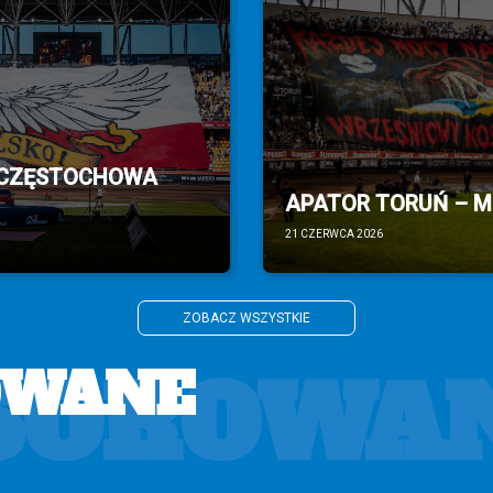
 CZĘSTOCHOWA
APATOR TORUŃ – MO
21 CZERWCA 2026
ZOBACZ WSZYSTKIE
SOROWA
OWANE