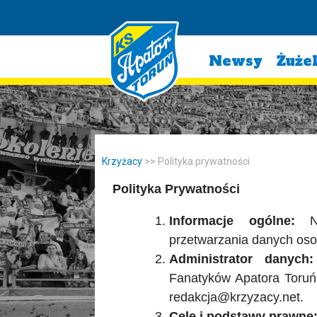
Newsy
Żuże
Krzyżacy
>>
Polityka prywatności
Polityka Prywatności
Informacje ogólne:
Nin
przetwarzania danych oso
Administrator danych:
Fanatyków Apatora Toruń 
redakcja@krzyzacy.net.
Cele i podstawy prawne