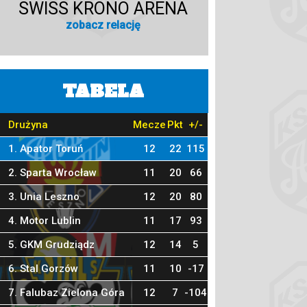
SWISS KRONO ARENA
zobacz relację
TABELA
Drużyna
Mecze
Pkt
+/-
1. Apator Toruń
12
22
115
2. Sparta Wrocław
11
20
66
3. Unia Leszno
12
20
80
4. Motor Lublin
11
17
93
5. GKM Grudziądz
12
14
5
6. Stal Gorzów
11
10
-17
7. Falubaz Zielona Góra
12
7
-104