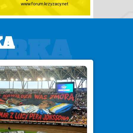
www.forum.krzyzacy.net
ÓRKA
KA