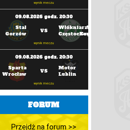
wynik meczu
wyni
09.08.2026 godz. 20:30
16.08.202
Stal
Włókniarz
Włókniarz
VS
Gorzów
Częstochowa
Częstochowa
wynik meczu
wyni
09.08.2026 godz. 20:30
16.08.202
Sparta
Motor
Apator
VS
Wrocław
Lublin
Toruń
wynik meczu
wyni
FORUM
Przejdż na forum >>