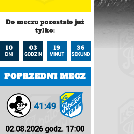
Do meczu pozostało już
tylko:
10
03
19
35
DNI
GODZIN
MINUT
SEKUND
POPRZEDNI MECZ
41:49
02.08.2026 godz. 17:00