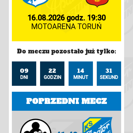
16.08.2026 godz. 19:30
MOTOARENA TORUŃ
Do meczu pozostało już tylko:
09
22
14
30
DNI
GODZIN
MINUT
SEKUND
POPRZEDNI MECZ