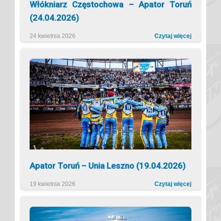
Włókniarz Częstochowa – Apator Toruń
(24.04.2026)
24 kwietnia 2026
Czytaj więcej
Apator Toruń – Unia Leszno (19.04.2026)
19 kwietnia 2026
Czytaj więcej