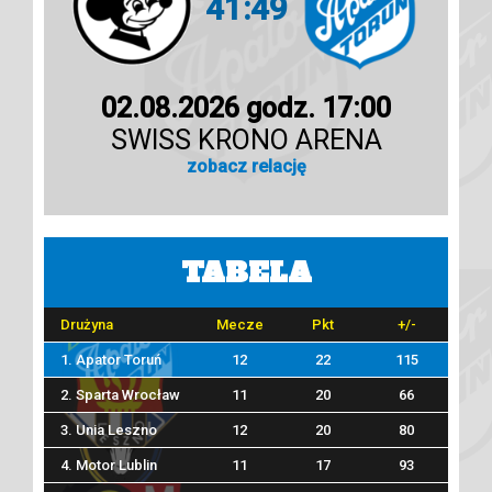
41:49
02.08.2026 godz. 17:00
SWISS KRONO ARENA
zobacz relację
TABELA
Drużyna
Mecze
Pkt
+/-
1. Apator Toruń
12
22
115
2. Sparta Wrocław
11
20
66
3. Unia Leszno
12
20
80
4. Motor Lublin
11
17
93