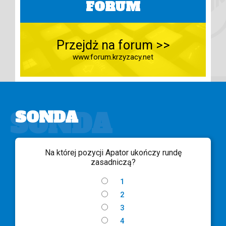
FORUM
Przejdż na forum >>
www.forum.krzyzacy.net
SONDA
SONDA
Na której pozycji Apator ukończy rundę
zasadniczą?
1
2
3
4