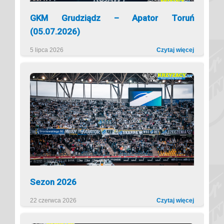
GKM Grudziądz – Apator Toruń
(05.07.2026)
5 lipca 2026
Czytaj więcej
Sezon 2026
22 czerwca 2026
Czytaj więcej