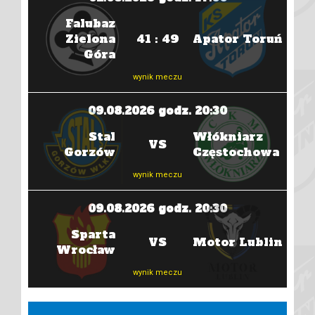
Falubaz
Zielona
41 : 49
Apator Toruń
Góra
wynik meczu
09.08.2026 godz. 20:30
zów
Stal
Włókniarz
W
VS
Gorzów
Częstochowa
Czę
wynik meczu
09.08.2026 godz. 20:30
oruń
Sparta
VS
Motor Lublin
Wrocław
wynik meczu