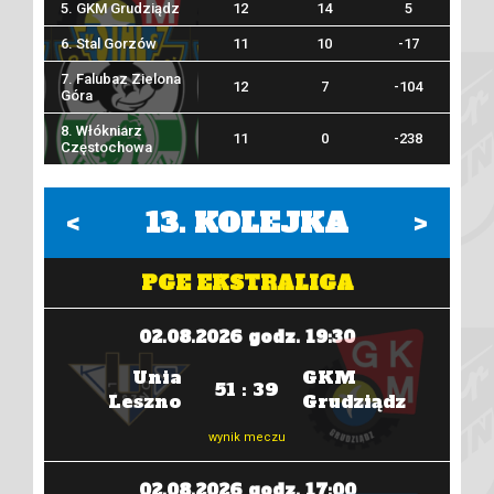
5. GKM Grudziądz
12
14
5
6. Stal Gorzów
11
10
-17
7. Falubaz Zielona
12
7
-104
Góra
8. Włókniarz
11
0
-238
Częstochowa
<
13
. KOLEJKA
>
PGE EKSTRALIGA
02.08.2026 godz. 19:30
Unia
GKM
51 : 39
óra
Leszno
Grudziądz
wynik meczu
02.08.2026 godz. 17:00