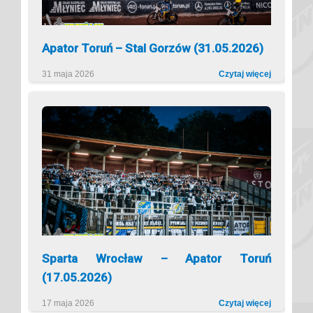
Apator Toruń – Stal Gorzów (31.05.2026)
31 maja 2026
Czytaj więcej
Sparta Wrocław – Apator Toruń
(17.05.2026)
17 maja 2026
Czytaj więcej