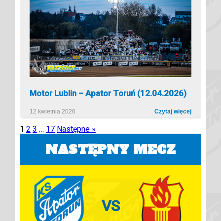
Motor Lublin – Apator Toruń (12.04.2026)
12 kwietnia 2026
Czytaj więcej
1
2
3
…
17
Następne »
NASTĘPNY MECZ
VS