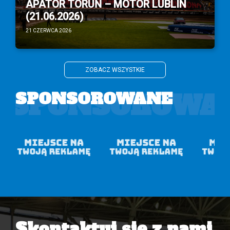
APATOR TORUŃ – MOTOR LUBLIN
(21.06.2026)
21 CZERWCA 2026
ZOBACZ WSZYSTKIE
SPONSOROWA
SPONSOROWANE
Skontaktuj się z nami