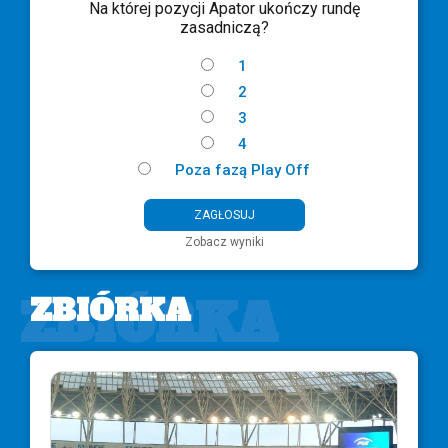
Na której pozycji Apator ukończy rundę
zasadniczą?
1
2
3
4
Poza fazą Play Off
Zobacz wyniki
ZBIÓRKA
ZBIÓRKA