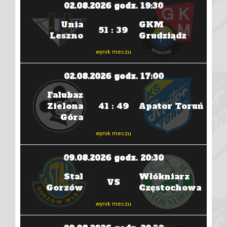
02.08.2026 godz. 19:30
Unia
GKM
51 : 39
óra
Leszno
Grudziądz
wynik meczu
02.08.2026 godz. 17:00
Falubaz
Zielona
41 : 49
Apator Toruń
Góra
wynik meczu
09.08.2026 godz. 20:30
zów
Stal
Włókniarz
W
VS
Gorzów
Częstochowa
Czę
wynik meczu