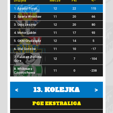
Drużyna
Mecze
Pkt
+/-
1. Apator Toruń
12
22
115
2. Sparta Wrocław
11
20
66
3. Unia Leszno
12
20
80
4. Motor Lublin
11
17
93
5. GKM Grudziądz
12
14
5
6. Stal Gorzów
11
10
-17
7. Falubaz Zielona
12
7
-104
Góra
8. Włókniarz
11
0
-238
Częstochowa
<
13
. KOLEJKA
>
PGE EKSTRALIGA