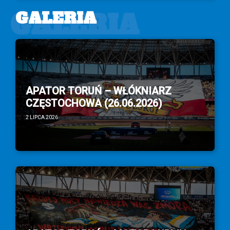
GALERIA
GALERIA
APATOR TORUŃ – WŁÓKNIARZ
CZĘSTOCHOWA (26.06.2026)
2 LIPCA 2026