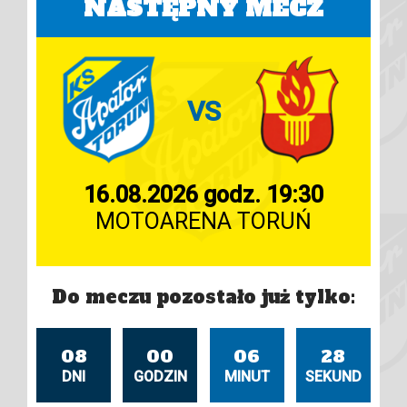
NASTĘPNY MECZ
VS
16.08.2026 godz. 19:30
MOTOARENA TORUŃ
Do meczu pozostało już tylko:
08
00
06
27
DNI
GODZIN
MINUT
SEKUND