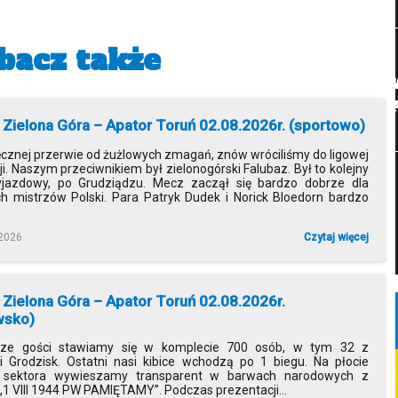
eczu
wynik meczu
bacz także
odz. 17:00
09.08.2026 godz. 20:30
Stal
Stal
Włókniarz
32
VS
Gorzów
Gorzów
Częstocho
Cz
 Zielona Góra – Apator Toruń 02.08.2026r. (sportowo)
eczu
wynik meczu
ęcznej przerwie od żużlowych zmagań, znów wróciliśmy do ligowej
ji. Naszym przeciwnikiem był zielonogórski Falubaz. Był to kolejny
odz. 19:30
09.08.2026 godz. 20:30
azdowy, po Grudziądzu. Mecz zaczął się bardzo dobrze dla
ch mistrzów Polski. Para Patryk Dudek i Norick Bloedorn bardzo
Apator
Sparta
Motor
54
VS
Toruń
Wrocław
Lublin
 2026
Czytaj więcej
eczu
wynik meczu
 Zielona Góra – Apator Toruń 02.08.2026r.
wsko)
rze gości stawiamy się w komplecie 700 osób, w tym 32 z
ii Grodzisk. Ostatni nasi kibice wchodzą po 1 biegu. Na płocie
 sektora wywieszamy transparent w barwach narodowych z
1 VIII 1944 PW PAMIĘTAMY”. Podczas prezentacji...