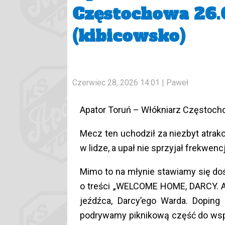
Częstochowa 26.
(kibicowsko)
Czerwiec 28, 2026 14:01
| Paweł
Apator Toruń – Włókniarz Częstoch
Mecz ten uchodził za niezbyt atra
w lidze, a upał nie sprzyjał frekwencj
Mimo to na młynie stawiamy się doś
o treści „WELCOME HOME, DARCY. 
jeźdźca, Darcy’ego Warda. Doping
podrywamy piknikową część do wspó