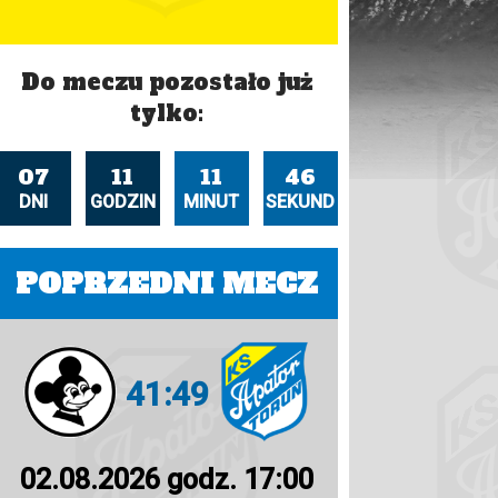
Do meczu pozostało już
tylko:
07
11
11
45
DNI
GODZIN
MINUT
SEKUND
POPRZEDNI MECZ
41:49
02.08.2026 godz. 17:00