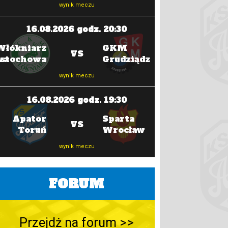
wynik meczu
23.08.202
16.08.2026 godz. 20:30
Stal
Włókniarz
GKM
Gorzów
VS
wa
ęstochowa
Grudziądz
wyni
wynik meczu
23.08.202
16.08.2026 godz. 19:30
Unia
Apator
Sparta
VS
Leszno
Toruń
Wrocław
wynik meczu
wyni
FORUM
Przejdż na forum >>