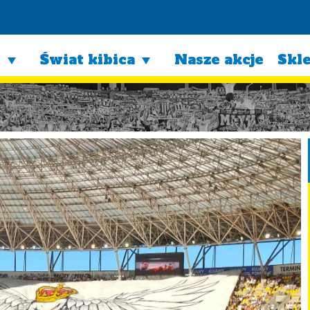
l
Świat kibica
Nasze akcje
Skl