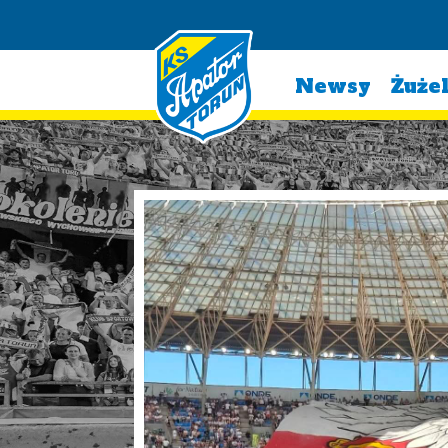
Newsy
Żuże