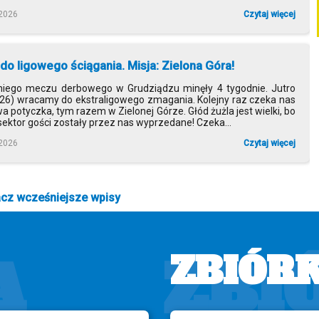
 2026
Czytaj więcej
do ligowego ściągania. Misja: Zielona Góra!
niego meczu derbowego w Grudziądzu minęły 4 tygodnie. Jutro
026) wracamy do ekstraligowego zmagania. Kolejny raz czeka nas
 potyczka, tym razem w Zielonej Górze. Głód żużla jest wielki, bo
 sektor gości zostały przez nas wyprzedane! Czeka...
 2026
Czytaj więcej
cz wcześniejsze wpisy
A
ZBI
ZBIÓR