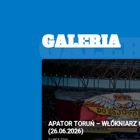
GALER
GALERIA
APATOR TORUŃ – WŁÓKNIARZ
(26.06.2026)
2 LIPCA 2026