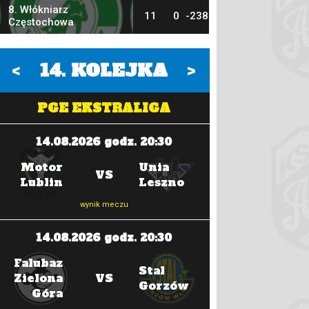
8. Włókniarz
11
0
-238
Częstochowa
<
14
. KOLEJKA
>
PGE EKSTRALIGA
14.08.2026 godz. 20:30
21.08.202
Motor
Unia
GKM
VS
Lublin
Leszno
Grudziądz
wynik meczu
wyni
14.08.2026 godz. 20:30
21.08.202
Falubaz
Sparta
Stal
Zielona
VS
Wrocław
Gorzów
Góra
wyni