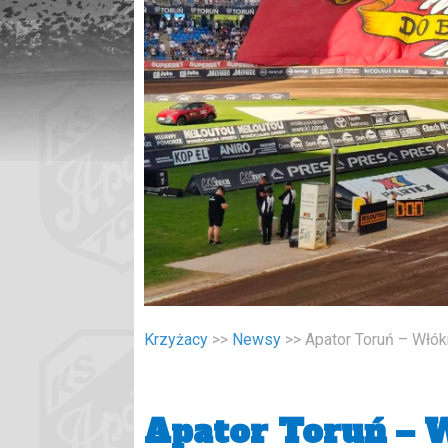
Krzyżacy
>>
Newsy
>>
Apator Toruń – Włók
Apator Toruń – 