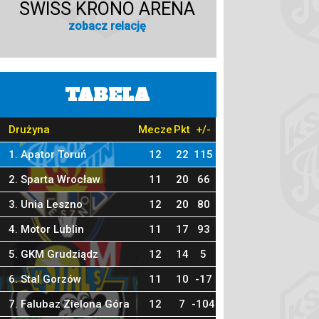
SWISS KRONO ARENA
zobacz relację
TABELA
Drużyna
Mecze
Pkt
+/-
1. Apator Toruń
12
22
115
2. Sparta Wrocław
11
20
66
3. Unia Leszno
12
20
80
4. Motor Lublin
11
17
93
5. GKM Grudziądz
12
14
5
6. Stal Gorzów
11
10
-17
7. Falubaz Zielona Góra
12
7
-104