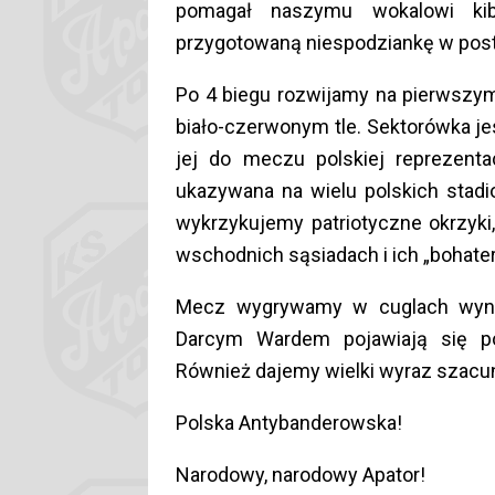
pomagał naszymu wokalowi ki
przygotowaną niespodziankę w post
Po 4 biegu rozwijamy na pierwszym 
biało-czerwonym tle. Sektorówka je
jej do meczu polskiej reprezent
ukazywana na wielu polskich stadi
wykrzykujemy patriotyczne okrzyki
26.06.2026 godz. 18:00
03.07.2026 g
wschodnich sąsiadach i ich „bohater
Apator
Włókniarz
67 : 23
Włókniarz
Toruń
Częstochowa
40 : 
Częstochowa
Mecz wygrywamy w cuglach wyni
wynik meczu
Darcym Wardem pojawiają się p
wynik m
Również dajemy wielki wyraz szacun
26.06.2026 godz. 20:30
03.07.2026 g
Sparta
GKM
Polska Antybanderowska!
51 : 39
rocław
Grudziądz
Unia
44 : 
Leszno
Narodowy, narodowy Apator!
wynik meczu