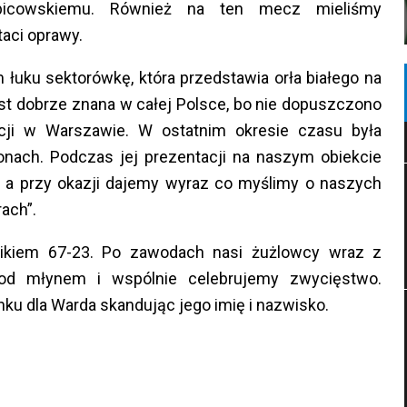
bicowskiemu. Również na ten mecz mieliśmy
aci oprawy.
łuku sektorówkę, która przedstawia orła białego na
st dobrze znana w całej Polsce, bo nie dopuszczono
acji w Warszawie. W ostatnim okresie czasu była
onach. Podczas jej prezentacji na naszym obiekcie
, a przy okazji dajemy wyraz co myślimy o naszych
odz. 18:00
02.08.2026 godz. 19:30
ach”.
Falubaz
Unia
GKM
51 : 39
50
Zielona
Leszno
Grudziądz
kiem 67-23. Po zawodach nasi żużlowcy wraz z
Góra
wynik meczu
od młynem i wspólnie celebrujemy zwycięstwo.
eczu
ku dla Warda skandując jego imię i nazwisko.
02.08.2026 godz. 17:00
odz. 20:30
Falubaz
Apator
Sparta
Zielona
41 : 49
46
Toruń
Wrocław
Góra