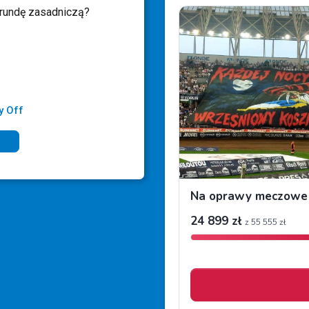
 rundę zasadniczą?
y Off