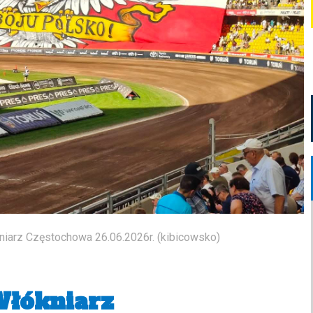
niarz Częstochowa 26.06.2026r. (kibicowsko)
Włókniarz