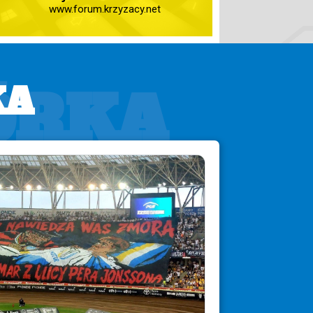
www.forum.krzyzacy.net
ÓRKA
KA