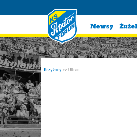
Newsy
Żuże
Krzyżacy
>>
Ultras