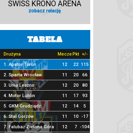
SWISS KRONO ARENA
zobacz relację
TABELA
Drużyna
Mecze
Pkt
+/-
1. Apator Toruń
12
22
115
2. Sparta Wrocław
11
20
66
3. Unia Leszno
12
20
80
4. Motor Lublin
11
17
93
5. GKM Grudziądz
12
14
5
6. Stal Gorzów
11
10
-17
7. Falubaz Zielona Góra
12
7
-104