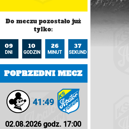
Do meczu pozostało już
tylko:
09
10
26
36
DNI
GODZIN
MINUT
SEKUND
POPRZEDNI MECZ
41:49
02.08.2026 godz. 17:00