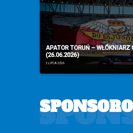
APATOR TORUŃ – WŁÓKNIARZ
(26.06.2026)
2 LIPCA 2026
SPON
SPONSOR