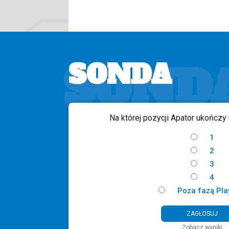
SOND
SONDA
Na której pozycji Apator ukończy
1
2
3
4
Poza fazą Pla
Zobacz wyniki