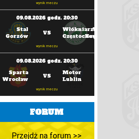
wynik meczu
wyni
09.08.2026 godz. 20:30
16.08.202
Stal
Włókniarz
Włókniarz
VS
Gorzów
Częstochowa
Częstochowa
wynik meczu
wyni
09.08.2026 godz. 20:30
16.08.202
Sparta
Motor
Apator
VS
Wrocław
Lublin
Toruń
wynik meczu
wyni
FORUM
Przejdż na forum >>