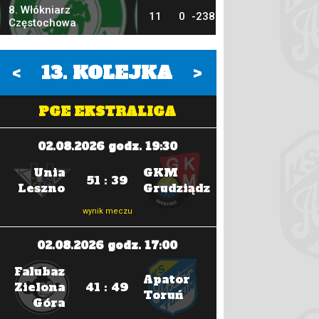
8. Włókniarz
11
0
-238
Częstochowa
<
13
. KOLEJKA
>
PGE EKSTRALIGA
02.08.2026 godz. 19:30
14.08.202
Unia
GKM
Motor
51 : 39
Leszno
Grudziądz
Lublin
wynik meczu
wyni
02.08.2026 godz. 17:00
14.08.202
Falubaz
Falubaz
Apator
Zielona
41 : 49
Zielona
Toruń
Góra
Góra