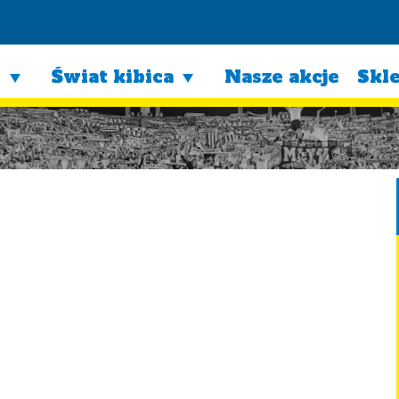
l
Świat kibica
Nasze akcje
Skl