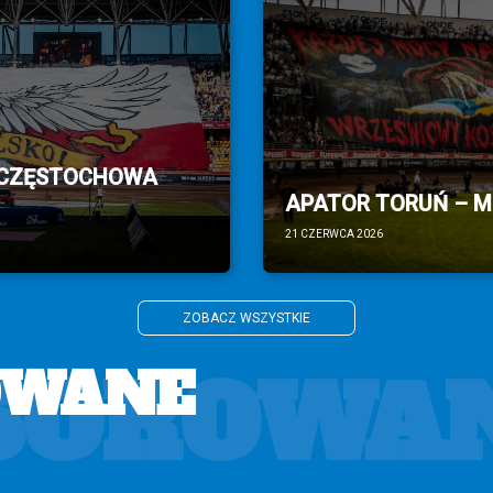
 CZĘSTOCHOWA
APATOR TORUŃ – MO
21 CZERWCA 2026
ZOBACZ WSZYSTKIE
SOROWA
OWANE